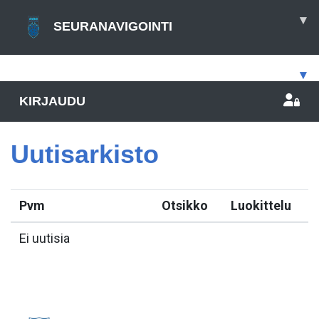
▾
SEURANAVIGOINTI
▾
KIRJAUDU
Uutisarkisto
Pvm
Otsikko
Luokittelu
Ei uutisia