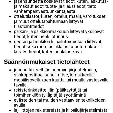
jäsensuhdetta koskevat tiedot, kuten, laskutus-
ja maksutiedot, tuote- ja tilaustiedot, tieto
vanhempainvastuunkantajasta
ottelutilastot, kuten, ottelut, maalit, varoitukset
ja muut ottelutapahtumaan liittyvät
tilastointitiedot
palkan- ja palkkionmaksuun liittyvät yksilöivät
tiedot, kuten henkilötunnus
seuran ja henkilön kilpailutoimintaan liittyvät
tiedot sekä muut asiakkaan suostumuksella
kerätyt tiedot, kuten henkilön kuva
Säännönmukaiset tietolähteet
jäseneltä itseltään suoraan järjestelmään,
sähköpostitse, puhelimitse, lomakkeella,
mobiilisovelluksen kautta, tai muulla vastaavalla
tavalla,
rekisterinkäsittelijän (pääkäyttäjä) tai
toimihenkilön (ylläpitäjä) syöttäminä
evästeiden tai muiden vastaavien tekniikoiden
avulla
lajiliittojen rekistereistä ja kilpailujärjestelmistä