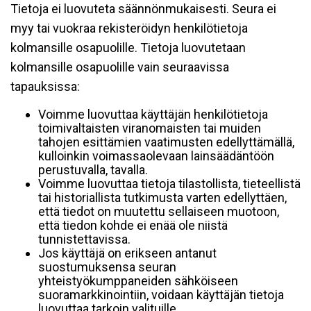
Tietoja ei luovuteta säännönmukaisesti. Seura ei
myy tai vuokraa rekisteröidyn henkilötietoja
kolmansille osapuolille. Tietoja luovutetaan
kolmansille osapuolille vain seuraavissa
tapauksissa:
Voimme luovuttaa käyttäjän henkilötietoja
toimivaltaisten viranomaisten tai muiden
tahojen esittämien vaatimusten edellyttämällä,
kulloinkin voimassaolevaan lainsäädäntöön
perustuvalla, tavalla.
Voimme luovuttaa tietoja tilastollista, tieteellistä
tai historiallista tutkimusta varten edellyttäen,
että tiedot on muutettu sellaiseen muotoon,
että tiedon kohde ei enää ole niistä
tunnistettavissa.
Jos käyttäjä on erikseen antanut
suostumuksensa seuran
yhteistyökumppaneiden sähköiseen
suoramarkkinointiin, voidaan käyttäjän tietoja
luovuttaa tarkoin valituille