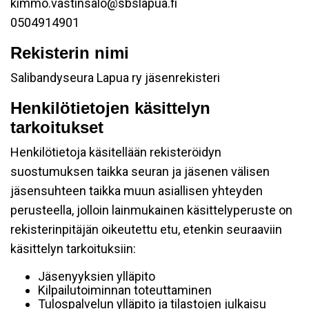
kimmo.vastinsalo@sbslapua.fi
0504914901
Rekisterin nimi
Salibandyseura Lapua ry jäsenrekisteri
Henkilötietojen käsittelyn
tarkoitukset
Henkilötietoja käsitellään rekisteröidyn
suostumuksen taikka seuran ja jäsenen välisen
jäsensuhteen taikka muun asiallisen yhteyden
perusteella, jolloin lainmukainen käsittelyperuste on
rekisterinpitäjän oikeutettu etu, etenkin seuraaviin
käsittelyn tarkoituksiin:
Jäsenyyksien ylläpito
Kilpailutoiminnan toteuttaminen
Tulospalvelun ylläpito ja tilastojen julkaisu