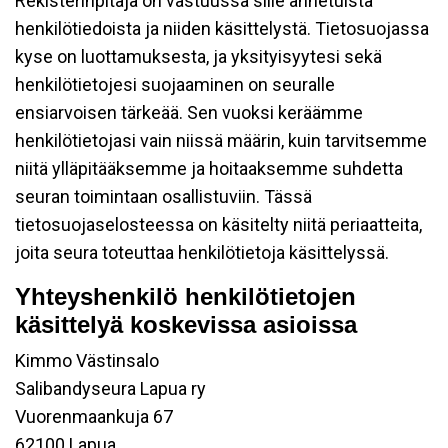
Rekisterinpitäjä on vastuussa sille annetuista
henkilötiedoista ja niiden käsittelystä. Tietosuojassa
kyse on luottamuksesta, ja yksityisyytesi sekä
henkilötietojesi suojaaminen on seuralle
ensiarvoisen tärkeää. Sen vuoksi keräämme
henkilötietojasi vain niissä määrin, kuin tarvitsemme
niitä ylläpitääksemme ja hoitaaksemme suhdetta
seuran toimintaan osallistuviin. Tässä
tietosuojaselosteessa on käsitelty niitä periaatteita,
joita seura toteuttaa henkilötietoja käsittelyssä.
Yhteyshenkilö henkilötietojen
käsittelyä koskevissa asioissa
Kimmo Västinsalo
Salibandyseura Lapua ry
Vuorenmaankuja 67
62100 Lapua