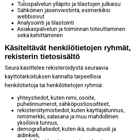
Tulospalvelun ylläpito ja tilastojen julkaisu
Sähköinen jäsenviestintä, esimerkiksi
webbisivut
Analysointi ja tilastointi
Asiakaspalvelun ja toiminnan toteuttaminen
sekä kehittäminen
Käsiteltävät henkilötietojen ryhmät,
rekisterin tietosisältö
Seura käsittelee rekisteröidystä seuraavia
käyttötarkoituksen kannalta tarpeellisia
henkilötietoja tai henkilötietojen ryhmiä:
yhteystiedot, kuten nimi, osoite,
puhelinnumerot, sähköpostiosoitteet,
rekisteröitymistiedot, kuten käyttäjätunnus,
nimimerkki, salasana ja muu mahdollinen
yksilöivä tunnus,
demografiatiedot, kuten ikä, sukupuoli ja
äidinkieli,