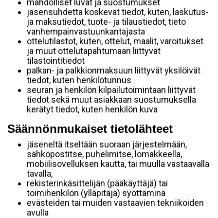
mahdolliset luvat ja suostumukset
jäsensuhdetta koskevat tiedot, kuten, laskutus-
ja maksutiedot, tuote- ja tilaustiedot, tieto
vanhempainvastuunkantajasta
ottelutilastot, kuten, ottelut, maalit, varoitukset
ja muut ottelutapahtumaan liittyvät
tilastointitiedot
palkan- ja palkkionmaksuun liittyvät yksilöivät
tiedot, kuten henkilötunnus
seuran ja henkilön kilpailutoimintaan liittyvät
tiedot sekä muut asiakkaan suostumuksella
kerätyt tiedot, kuten henkilön kuva
Säännönmukaiset tietolähteet
jäseneltä itseltään suoraan järjestelmään,
sähköpostitse, puhelimitse, lomakkeella,
mobiilisovelluksen kautta, tai muulla vastaavalla
tavalla,
rekisterinkäsittelijän (pääkäyttäjä) tai
toimihenkilön (ylläpitäjä) syöttäminä
evästeiden tai muiden vastaavien tekniikoiden
avulla