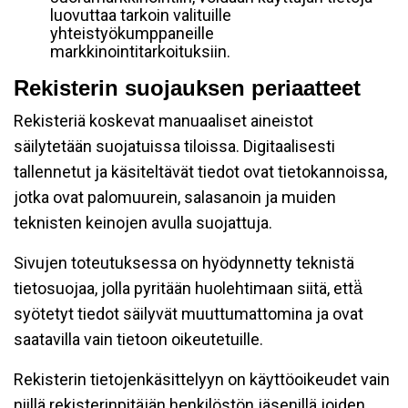
luovuttaa tarkoin valituille
yhteistyökumppaneille
markkinointitarkoituksiin.
Rekisterin suojauksen periaatteet
Rekisteriä koskevat manuaaliset aineistot
säilytetään suojatuissa tiloissa. Digitaalisesti
tallennetut ja käsiteltävät tiedot ovat tietokannoissa,
jotka ovat palomuurein, salasanoin ja muiden
teknisten keinojen avulla suojattuja.
Sivujen toteutuksessa on hyödynnetty teknistä
tietosuojaa, jolla pyritään huolehtimaan siitä, että̈
syötetyt tiedot säilyvät muuttumattomina ja ovat
saatavilla vain tietoon oikeutetuille.
Rekisterin tietojenkäsittelyyn on käyttöoikeudet vain
niillä rekisterinpitäjän henkilöstön jäsenillä joiden