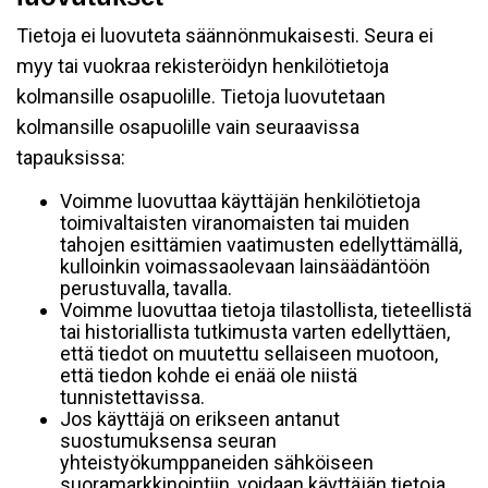
Tietoja ei luovuteta säännönmukaisesti. Seura ei
myy tai vuokraa rekisteröidyn henkilötietoja
kolmansille osapuolille. Tietoja luovutetaan
kolmansille osapuolille vain seuraavissa
tapauksissa:
Voimme luovuttaa käyttäjän henkilötietoja
toimivaltaisten viranomaisten tai muiden
tahojen esittämien vaatimusten edellyttämällä,
kulloinkin voimassaolevaan lainsäädäntöön
perustuvalla, tavalla.
Voimme luovuttaa tietoja tilastollista, tieteellistä
tai historiallista tutkimusta varten edellyttäen,
että tiedot on muutettu sellaiseen muotoon,
että tiedon kohde ei enää ole niistä
tunnistettavissa.
Jos käyttäjä on erikseen antanut
suostumuksensa seuran
yhteistyökumppaneiden sähköiseen
suoramarkkinointiin, voidaan käyttäjän tietoja