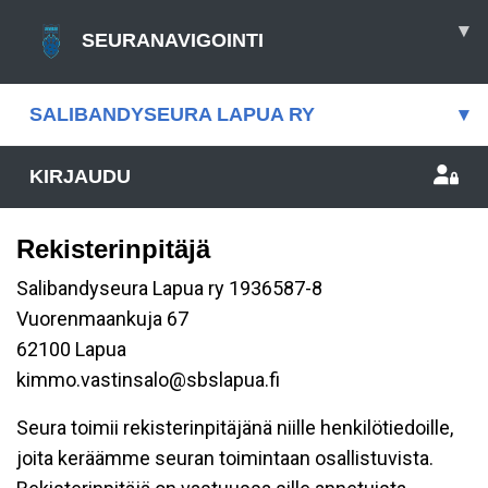
▾
SEURANAVIGOINTI
SALIBANDYSEURA LAPUA RY
▾
KIRJAUDU
Rekisterinpitäjä
Salibandyseura Lapua ry 1936587-8
Vuorenmaankuja 67
62100 Lapua
kimmo.vastinsalo@sbslapua.fi
Seura toimii rekisterinpitäjänä niille henkilötiedoille,
joita keräämme seuran toimintaan osallistuvista.