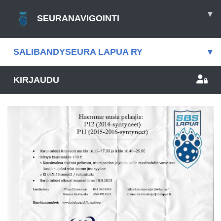
▾
SEURANAVIGOINTI
SALIBANDYSEURA LAPUA RY
▾
KIRJAUDU