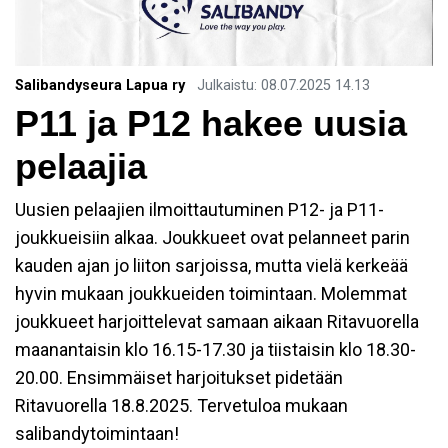
Salibandyseura Lapua ry
Julkaistu
:
08.07.2025
14.13
P11 ja P12 hakee uusia
pelaajia
Uusien pelaajien ilmoittautuminen P12- ja P11-
joukkueisiin alkaa. Joukkueet ovat pelanneet parin
kauden ajan jo liiton sarjoissa, mutta vielä kerkeää
hyvin mukaan joukkueiden toimintaan. Molemmat
joukkueet harjoittelevat samaan aikaan Ritavuorella
maanantaisin klo 16.15-17.30 ja tiistaisin klo 18.30-
20.00. Ensimmäiset harjoitukset pidetään
Ritavuorella 18.8.2025. Tervetuloa mukaan
salibandytoimintaan!